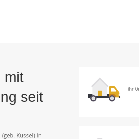
 mit
Ihr U
ng seit
(geb. Kussel) in