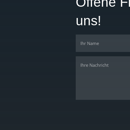
Offene F
uns!